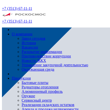
+7 (3513) 67-11-11
+7 (3513) 67-11-11
О компании
Завод сегодня
История
Вакансии
Раскрытие информации
Противодействие коррупции
Новости ЖКХ
Управление закупочной деятельностью
Окружающая среда
Продукция
Бытовые плиты
Радиаторы отопления
Алюминиевый профиль
Оружие
Сервисный центр
Реализация складских остатков
Аренда и продажа недвижимости