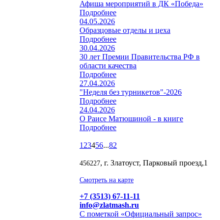
Афиша мероприятий в ДК «Победа»
Подробнее
04.05.2026
Образцовые отделы и цеха
Подробнее
30.04.2026
30 лет Премии Правительства РФ в
области качества
Подробнее
27.04.2026
"Неделя без турникетов"-2026
Подробнее
24.04.2026
О Раисе Матюшиной - в книге
Подробнее
1
2
3
4
5
6
...
82
, г. Златоуст, Парковый проезд,1
456227
Смотреть на карте
+7 (3513) 67-11-11
info@zlatmash.ru
С пометкой «Официальный запрос»