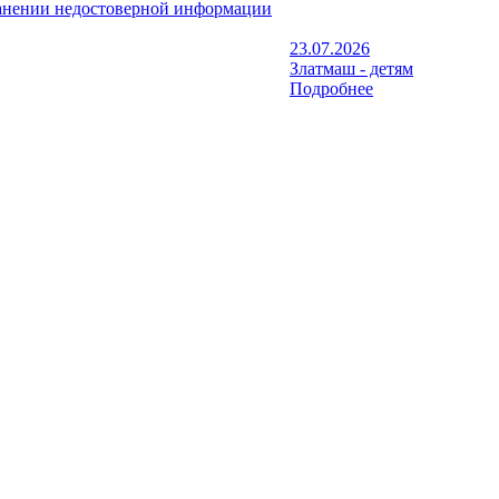
анении недостоверной информации
23.07.2026
Златмаш - детям
Подробнее