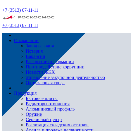
+7 (3513) 67-11-11
+7 (3513) 67-11-11
О компании
Завод сегодня
История
Вакансии
Раскрытие информации
Противодействие коррупции
Новости ЖКХ
Управление закупочной деятельностью
Окружающая среда
Продукция
Бытовые плиты
Радиаторы отопления
Алюминиевый профиль
Оружие
Сервисный центр
Реализация складских остатков
Аренда и продажа недвижимости