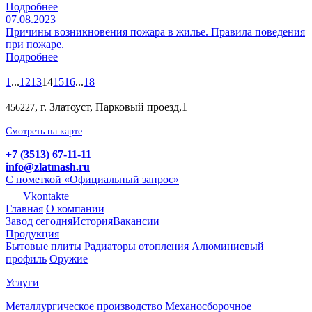
Подробнее
07.08.2023
Причины возникновения пожара в жилье. Правила поведения
при пожаре.
Подробнее
1
...
12
13
14
15
16
...
18
, г. Златоуст, Парковый проезд,1
456227
Смотреть на карте
+7 (3513) 67-11-11
info@zlatmash.ru
С пометкой «Официальный запрос»
Vkontakte
Главная
О компании
Завод сегодня
История
Вакансии
Продукция
Бытовые плиты
Радиаторы отопления
Алюминиевый
профиль
Оружие
Услуги
Металлургическое производство
Механосборочное