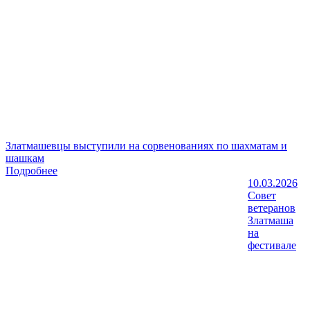
Златмашевцы выступили на сорвенованиях по шахматам и
шашкам
Подробнее
10.03.2026
Совет
ветеранов
Златмаша
на
фестивале