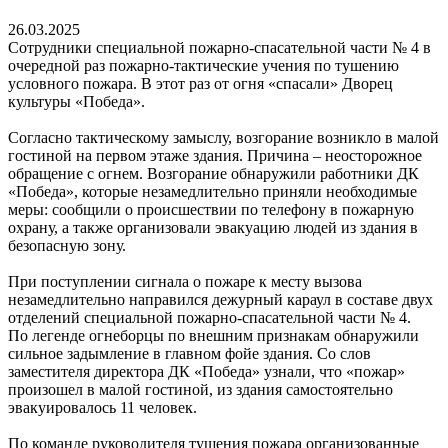
26.03.2025
Сотрудники специальной пожарно-спасательной части № 4 в
очередной раз пожарно-тактические учения по тушению
условного пожара. В этот раз от огня «спасали» Дворец
культуры «Победа».
Согласно тактическому замыслу, возгорание возникло в малой
гостиной на первом этаже здания. Причина – неосторожное
обращение с огнем. Возгорание обнаружили работники ДК
«Победа», которые незамедлительно приняли необходимые
меры: сообщили о происшествии по телефону в пожарную
охрану, а также организовали эвакуацию людей из здания в
безопасную зону.
При поступлении сигнала о пожаре к месту вызова
незамедлительно направился дежурный караул в составе двух
отделений специальной пожарно-спасательной части № 4.
По легенде огнеборцы по внешним признакам обнаружили
сильное задымление в главном фойе здания. Со слов
заместителя директора ДК «Победа» узнали, что «пожар»
произошел в малой гостиной, из здания самостоятельно
эвакуировалось 11 человек.
По команде руководителя тушения пожара организованные