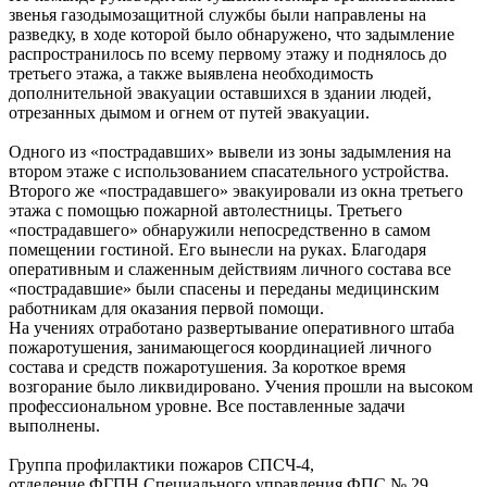
звенья газодымозащитной службы были направлены на
разведку, в ходе которой было обнаружено, что задымление
распространилось по всему первому этажу и поднялось до
третьего этажа, а также выявлена необходимость
дополнительной эвакуации оставшихся в здании людей,
отрезанных дымом и огнем от путей эвакуации.
Одного из «пострадавших» вывели из зоны задымления на
втором этаже с использованием спасательного устройства.
Второго же «пострадавшего» эвакуировали из окна третьего
этажа с помощью пожарной автолестницы. Третьего
«пострадавшего» обнаружили непосредственно в самом
помещении гостиной. Его вынесли на руках. Благодаря
оперативным и слаженным действиям личного состава все
«пострадавшие» были спасены и переданы медицинским
работникам для оказания первой помощи.
На учениях отработано развертывание оперативного штаба
пожаротушения, занимающегося координацией личного
состава и средств пожаротушения. За короткое время
возгорание было ликвидировано. Учения прошли на высоком
профессиональном уровне. Все поставленные задачи
выполнены.
Группа профилактики пожаров СПСЧ-4,
отделение ФГПН Специального управления ФПС № 29