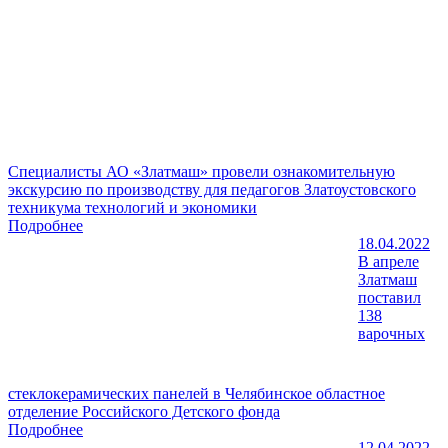
Специалисты АО «Златмаш» провели ознакомительную
экскурсию по производству для педагогов Златоустовского
техникума технологий и экономики
Подробнее
18.04.2022
В апреле
Златмаш
поставил
138
варочных
стеклокерамических панелей в Челябинское областное
отделение Российского Детского фонда
Подробнее
12.04.2022