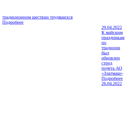
традиционном шествии трудящихся
Подробнее
29.04.2022
К майским
праздникам
по
традиции
был
обновлен
стенд
почета АО
«Златмаш»
Подробнее
26.04.2022