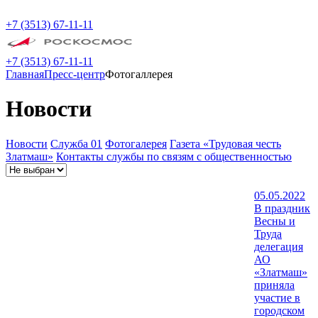
+7 (3513) 67-11-11
+7 (3513) 67-11-11
Главная
Пресс-центр
Фотогаллерея
Новости
Новости
Служба 01
Фотогалерея
Газета «Трудовая честь
Златмаш»
Контакты службы по связям с общественностью
05.05.2022
В праздник
Весны и
Труда
делегация
АО
«Златмаш»
приняла
участие в
городском