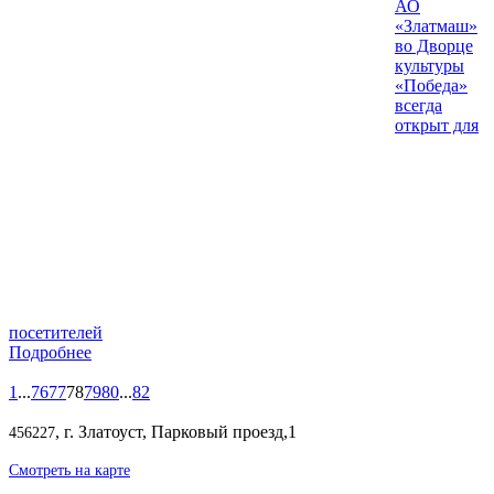
АО
«Златмаш»
во Дворце
культуры
«Победа»
всегда
открыт для
посетителей
Подробнее
1
...
76
77
78
79
80
...
82
, г. Златоуст, Парковый проезд,1
456227
Смотреть на карте