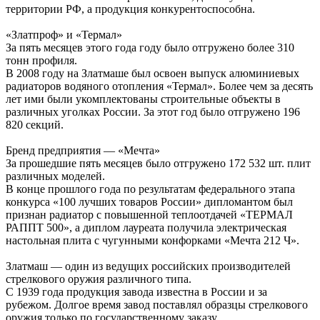
территории РФ, а продукция конкурентоспособна.
«Златпроф» и «Термал»
За пять месяцев этого года году было отгружено более 310
тонн профиля.
В 2008 году на Златмаше был освоен выпуск алюминиевых
радиаторов водяного отопления «Термал». Более чем за десять
лет ими были укомплектованы строительные объекты в
различных уголках России. За этот год было отгружено 196
820 секций.
Бренд предприятия — «Мечта»
За прошедшие пять месяцев было отгружено 172 532 шт. плит
различных моделей.
В конце прошлого года по результатам федерального этапа
конкурса «100 лучших товаров России» дипломантом был
признан радиатор с повышенной теплоотдачей «ТЕРМАЛ
РАППТ 500», а диплом лауреата получила электрическая
настольная плита с чугунными конфорками «Мечта 212 Ч».
Златмаш — один из ведущих российских производителей
стрелкового оружия различного типа.
С 1939 года продукция завода известна в России и за
рубежом. Долгое время завод поставлял образцы стрелкового
оружия только по государственному заказу.