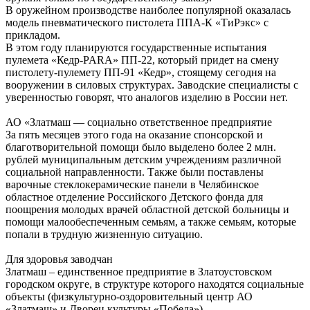
В оружейном производстве наиболее популярной оказалась
модель пневматического пистолета ППА-К «ТиРэкс» с
прикладом.
В этом году планируются государственные испытания
пулемета «Кедр-PARA» ПП-22, который придет на смену
пистолету-пулемету ПП-91 «Кедр», стоящему сегодня на
вооружении в силовых структурах. Заводские специалисты с
уверенностью говорят, что аналогов изделию в России нет.
АО «Златмаш — социально ответственное предприятие
За пять месяцев этого года на оказание спонсорской и
благотворительной помощи было выделено более 2 млн.
рублей муниципальным детским учреждениям различной
социальной направленности. Также были поставлены
варочные стеклокерамические панели в Челябинское
областное отделение Российского Детского фонда для
поощрения молодых врачей областной детской больницы и
помощи малообеспеченным семьям, а также семьям, которые
попали в трудную жизненную ситуацию.
Для здоровья заводчан
Златмаш – единственное предприятие в Златоустовском
городском округе, в структуре которого находятся социальные
объекты (физкультурно-оздоровительный центр АО
«Златмаш» и Дворец культуры «Победа»).