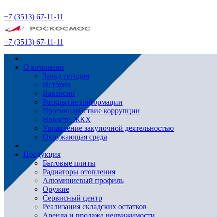
+7 (3513) 67-11-11
+7 (3513) 67-11-11
О компании
Завод сегодня
История
Вакансии
Раскрытие информации
Противодействие коррупции
Новости ЖКХ
Управление закупочной деятельностью
Окружающая среда
Продукция
Бытовые плиты
Радиаторы отопления
Алюминиевый профиль
Оружие
Сервисный центр
Реализация складских остатков
Аренда и продажа недвижимости