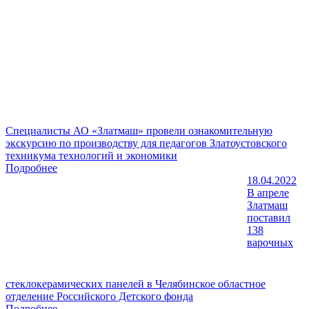
Специалисты АО «Златмаш» провели ознакомительную
экскурсию по производству для педагогов Златоустовского
техникума технологий и экономики
Подробнее
18.04.2022
В апреле
Златмаш
поставил
138
варочных
стеклокерамических панелей в Челябинское областное
отделение Российского Детского фонда
Подробнее