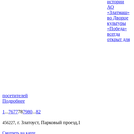
истории
АО
«Златмаш»
во Дворце
культуры
«Победа»
всегда
открыт для
посетителей
Подробнее
1
...
76
77
78
79
80
...
82
, г. Златоуст, Парковый проезд,1
456227
Смотреть на карте