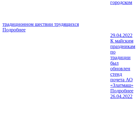
городском
традиционном шествии трудящихся
Подробнее
29.04.2022
К майским
праздникам
по
традиции
был
обновлен
стенд
почета АО
«Златмаш»
Подробнее
26.04.2022