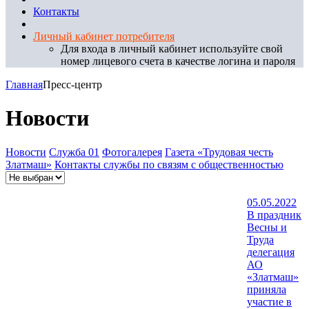
Контакты
Личный кабинет потребителя
Для входа в личный кабинет используйте свой
номер лицевого счета в качестве логина и пароля
Главная
Пресс-центр
Новости
Новости
Служба 01
Фотогалерея
Газета «Трудовая честь
Златмаш»
Контакты службы по связям с общественностью
05.05.2022
В праздник
Весны и
Труда
делегация
АО
«Златмаш»
приняла
участие в