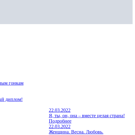
жным гонкам
ый диплом!
22.03.2022
Я, ты, он, она – вместе целая страна!
Подробнее
22.03.2022
Женщина. Весна. Любовь.