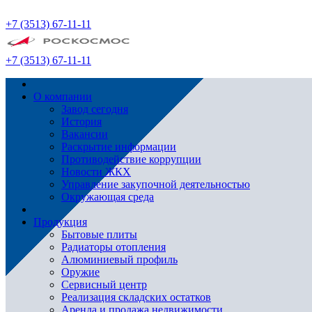
+7 (3513) 67-11-11
+7 (3513) 67-11-11
О компании
Завод сегодня
История
Вакансии
Раскрытие информации
Противодействие коррупции
Новости ЖКХ
Управление закупочной деятельностью
Окружающая среда
Продукция
Бытовые плиты
Радиаторы отопления
Алюминиевый профиль
Оружие
Сервисный центр
Реализация складских остатков
Аренда и продажа недвижимости