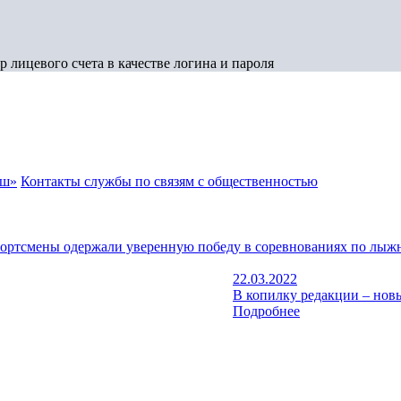
 лицевого счета в качестве логина и пароля
аш»
Контакты службы по связям с общественностью
портсмены одержали уверенную победу в соревнованиях по лы
22.03.2022
В копилку редакции – нов
Подробнее