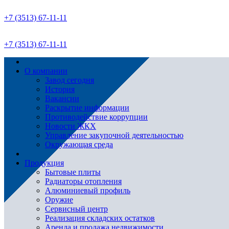
+7 (3513) 67-11-11
+7 (3513) 67-11-11
О компании
Завод сегодня
История
Вакансии
Раскрытие информации
Противодействие коррупции
Новости ЖКХ
Управление закупочной деятельностью
Окружающая среда
Продукция
Бытовые плиты
Радиаторы отопления
Алюминиевый профиль
Оружие
Сервисный центр
Реализация складских остатков
Аренда и продажа недвижимости