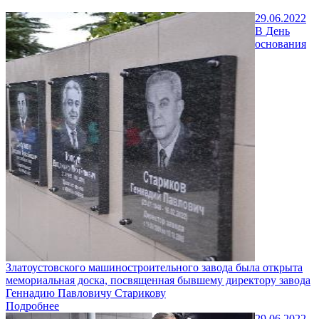
29.06.2022
В День
основания
Златоустовского машиностроительного завода была открыта
мемориальная доска, посвященная бывшему директору завода
Геннадию Павловичу Старикову
Подробнее
29.06.2022