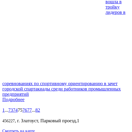
вошла в
тройку
лидеров в
соревнованиях по спортивному ориентированию в зачет
городской спартакиады среди работников промышленных
предприятий
Подробнее
1
...
73
74
75
76
77
...
82
, г. Златоуст, Парковый проезд,1
456227
Смотреть на карте