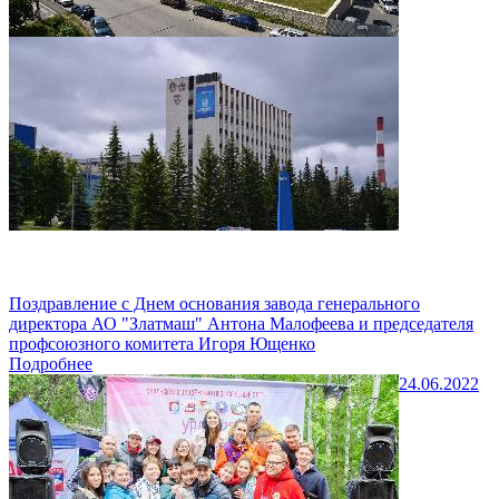
Поздравление с Днем основания завода генерального
директора АО "Златмаш" Антона Малофеева и председателя
профсоюзного комитета Игоря Ющенко
Подробнее
24.06.2022