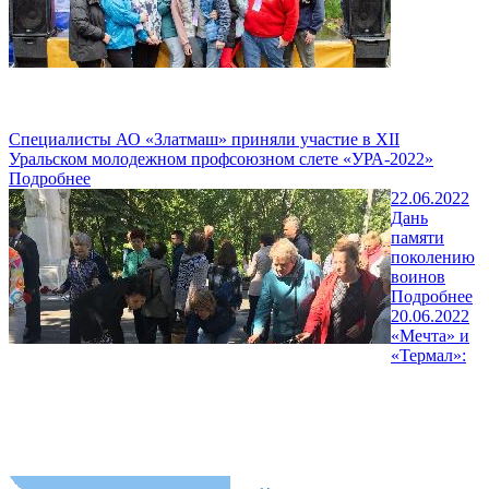
Специалисты АО «Златмаш» приняли участие в XII
Уральском молодежном профсоюзном слете «УРА-2022»
Подробнее
22.06.2022
Дань
памяти
поколению
воинов
Подробнее
20.06.2022
«Мечта» и
«Термал»: