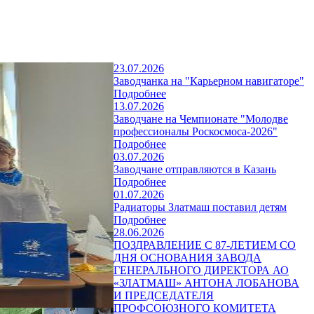
23.07.2026
Заводчанка на "Карьерном навигаторе"
Подробнее
13.07.2026
Заводчане на Чемпионате "Молодве
профессионалы Роскосмоса-2026"
Подробнее
03.07.2026
Заводчане отправляются в Казань
Подробнее
01.07.2026
Радиаторы Златмаш поставил детям
Подробнее
28.06.2026
ПОЗДРАВЛЕНИЕ С 87-ЛЕТИЕМ СО
ДНЯ ОСНОВАНИЯ ЗАВОДА
ГЕНЕРАЛЬНОГО ДИРЕКТОРА АО
«ЗЛАТМАШ» АНТОНА ЛОБАНОВА
И ПРЕДСЕДАТЕЛЯ
ПРОФСОЮЗНОГО КОМИТЕТА