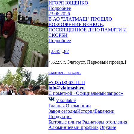
ИГОРЯ ЮЩЕНКО
Подробнее
23.06.2026
В АО "ЗЛАТМАШ" ПРОШЛО
ВОЗЛОЖЕНИЕ ВЕНКОВ,
ПОСВЯЩЕННОЕ ДНЮ ПАМЯТИ И
СКОРБИ
Подробнее
1
2
3
4
5
...
82
, г. Златоуст, Парковый проезд,1
456227
Смотреть на карте
+7 (3513) 67-11-11
info@zlatmash.ru
С пометкой «Официальный запрос»
Vkontakte
Главная
О компании
Завод сегодня
История
Вакансии
Продукция
Бытовые плиты
Радиаторы отопления
Алюминиевый профиль
Оружие