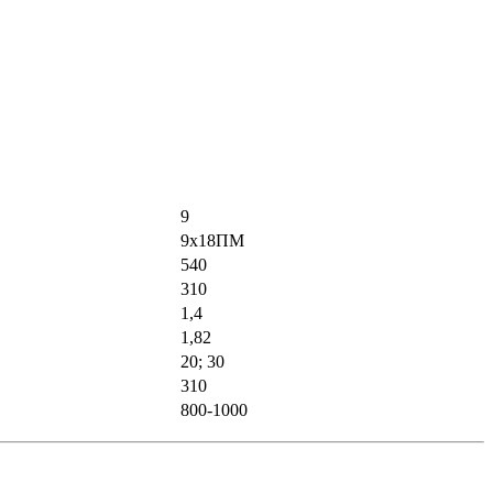
9
9x18ПМ
540
310
1,4
1,82
20; 30
310
800-1000