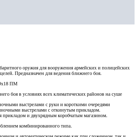
абаритного оружия для вооружения армейских и полицейских
целей. Предназначен для ведения ближнего боя.
9х18 ПМ
него боя в условиях всех климатических районов на суше
иночными выстрелами с руки и короткими очередями
диночными выстрелами с откинутым прикладом.
 прикладом и двухрядным коробчатым магазином.
блением комбинированного типа.
иночном и автоматическом режиме как при сложенном, так и