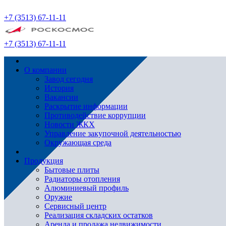
+7 (3513) 67-11-11
+7 (3513) 67-11-11
О компании
Завод сегодня
История
Вакансии
Раскрытие информации
Противодействие коррупции
Новости ЖКХ
Управление закупочной деятельностью
Окружающая среда
Продукция
Бытовые плиты
Радиаторы отопления
Алюминиевый профиль
Оружие
Сервисный центр
Реализация складских остатков
Аренда и продажа недвижимости