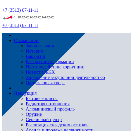
+7 (3513) 67-11-11
+7 (3513) 67-11-11
О компании
Завод сегодня
История
Вакансии
Раскрытие информации
Противодействие коррупции
Новости ЖКХ
Управление закупочной деятельностью
Окружающая среда
Продукция
Бытовые плиты
Радиаторы отопления
Алюминиевый профиль
Оружие
Сервисный центр
Реализация складских остатков
Аренда и продажа недвижимости