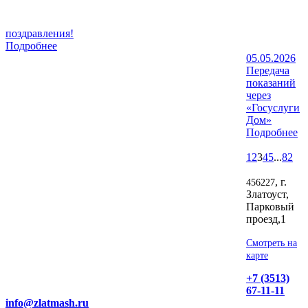
поздравления!
Подробнее
05.05.2026
Передача
показаний
через
«Госуслуги
Дом»
Подробнее
1
2
3
4
5
...
82
, г.
456227
Златоуст,
Парковый
проезд,1
Смотреть на
карте
+7 (3513)
67-11-11
info@zlatmash.ru