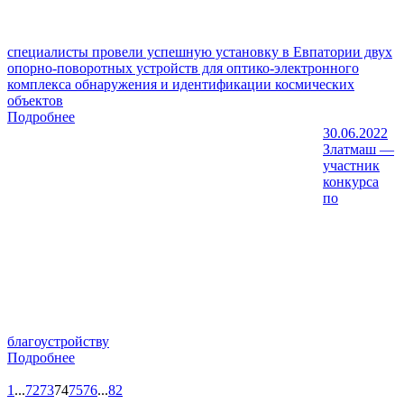
специалисты провели успешную установку в Евпатории двух
опорно-поворотных устройств для оптико-электронного
комплекса обнаружения и идентификации космических
объектов
Подробнее
30.06.2022
Златмаш —
участник
конкурса
по
благоустройству
Подробнее
1
...
72
73
74
75
76
...
82