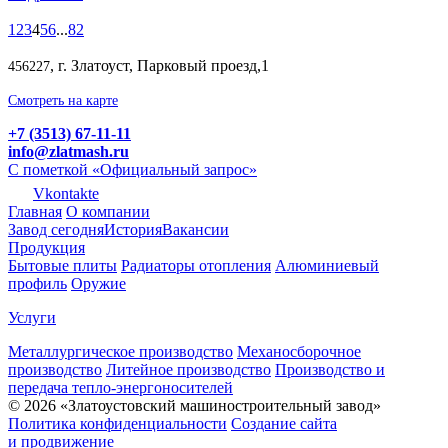
1
2
3
4
5
6
...
82
, г. Златоуст, Парковый проезд,1
456227
Смотреть на карте
+7 (3513) 67-11-11
info@zlatmash.ru
С пометкой «Официальный запрос»
Vkontakte
Главная
О компании
Завод сегодня
История
Вакансии
Продукция
Бытовые плиты
Радиаторы отопления
Алюминиевый
профиль
Оружие
Услуги
Металлургическое производство
Механосборочное
производство
Литейное производство
Производство и
передача тепло-энергоносителей
© 2026 «Златоустовский машиностроительный завод»
Политика конфиденциальности
Создание сайта
и продвижение