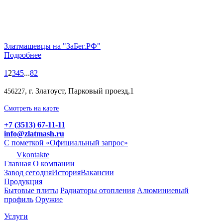
Златмашевцы на "ЗаБег.РФ"
Подробнее
1
2
3
4
5
...
82
, г. Златоуст, Парковый проезд,1
456227
Смотреть на карте
+7 (3513) 67-11-11
info@zlatmash.ru
С пометкой «Официальный запрос»
Vkontakte
Главная
О компании
Завод сегодня
История
Вакансии
Продукция
Бытовые плиты
Радиаторы отопления
Алюминиевый
профиль
Оружие
Услуги