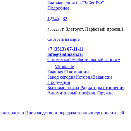
Златмашевцы на "ЗаБег.РФ"
Подробнее
1
2
3
4
5
...
82
, г. Златоуст, Парковый проезд,1
456227
Смотреть на карте
+7 (3513) 67-11-11
info@zlatmash.ru
С пометкой «Официальный запрос»
Vkontakte
Главная
О компании
Завод сегодня
История
Вакансии
Продукция
Бытовые плиты
Радиаторы отопления
Алюминиевый профиль
Оружие
роизводство
Производство и передача тепло-энергоносителей