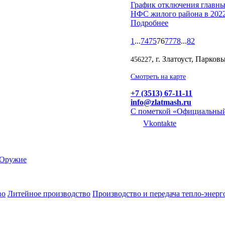
График отключения главны
НФС жилого района в 2022
Подробнее
1
...
74
75
76
77
78
...
82
, г. Златоуст, Парков
456227
Смотреть на карте
+7 (3513) 67-11-11
info@zlatmash.ru
С пометкой «Официальный
Vkontakte
Оружие
во
Литейное производство
Производство и передача тепло-энерг