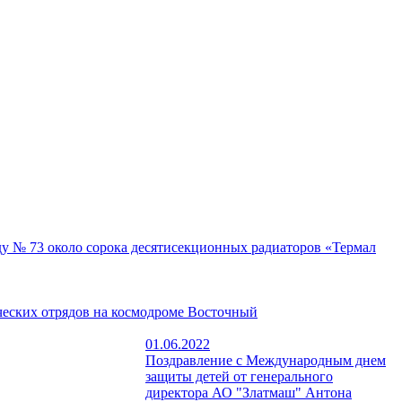
ду № 73 около сорока десятисекционных радиаторов «Термал
ческих отрядов на космодроме Восточный
01.06.2022
Поздравление с Международным днем
защиты детей от генерального
директора АО "Златмаш" Антона