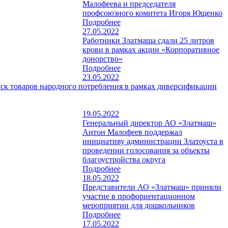
Малофеева и председателя
профсоюзного комитета Игоря Ющенко
Подробнее
27.05.2022
Работники Златмаша сдали 25 литров
крови в рамках акции «Корпоративное
донорство»
Подробнее
23.05.2022
ск товаров народного потребления в рамках диверсификации
19.05.2022
Генеральный директор АО «Златмаш»
Антон Малофеев поддержал
инициативу администрации Златоуста в
проведении голосования за объекты
благоустройства округа
Подробнее
18.05.2022
Представители АО «Златмаш» приняли
участие в профориентационном
мероприятии для дошкольников
Подробнее
17.05.2022