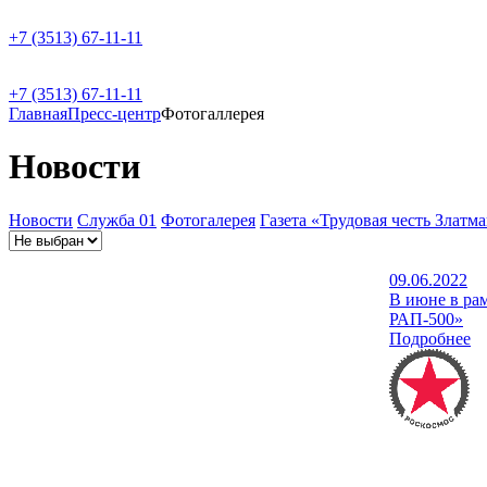
+7 (3513) 67-11-11
+7 (3513) 67-11-11
Главная
Пресс-центр
Фотогаллерея
Новости
Новости
Служба 01
Фотогалерея
Газета «Трудовая честь Златм
09.06.2022
В июне в ра
РАП-500»
Подробнее