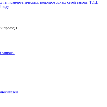
х теплоэнергетических, водопроводных сетей завода, ТЭЦ,
 году
ый проезд,1
 запрос»
оносителей