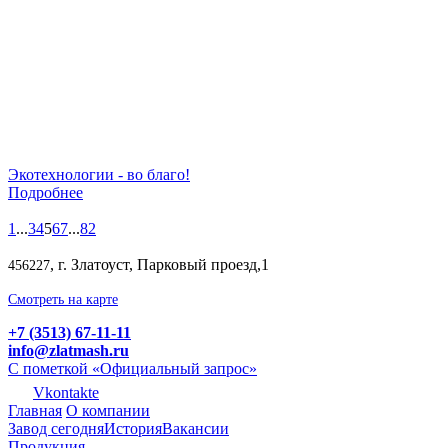
Экотехнологии - во благо!
Подробнее
1
...
3
4
5
6
7
...
82
, г. Златоуст, Парковый проезд,1
456227
Смотреть на карте
+7 (3513) 67-11-11
info@zlatmash.ru
С пометкой «Официальный запрос»
Vkontakte
Главная
О компании
Завод сегодня
История
Вакансии
Продукция