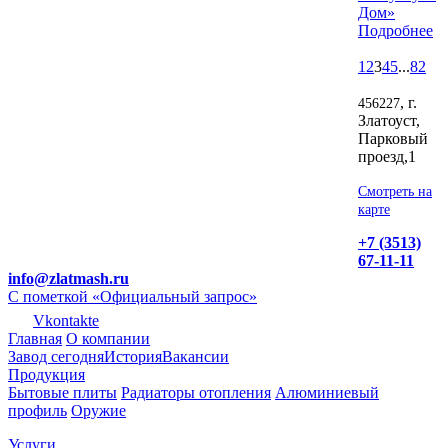
Дом»
Подробнее
1
2
3
4
5
...
82
, г.
456227
Златоуст,
Парковый
проезд,1
Смотреть на
карте
+7 (3513)
67-11-11
info@zlatmash.ru
С пометкой «Официальный запрос»
Vkontakte
Главная
О компании
Завод сегодня
История
Вакансии
Продукция
Бытовые плиты
Радиаторы отопления
Алюминиевый
профиль
Оружие
Услуги