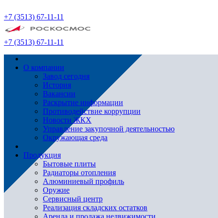
+7 (3513) 67-11-11
+7 (3513) 67-11-11
О компании
Завод сегодня
История
Вакансии
Раскрытие информации
Противодействие коррупции
Новости ЖКХ
Управление закупочной деятельностью
Окружающая среда
Продукция
Бытовые плиты
Радиаторы отопления
Алюминиевый профиль
Оружие
Сервисный центр
Реализация складских остатков
Аренда и продажа недвижимости