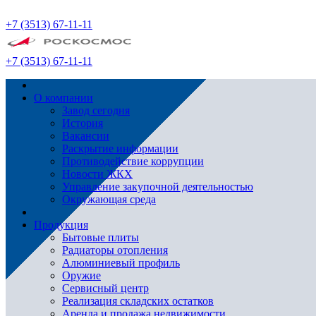
+7 (3513) 67-11-11
+7 (3513) 67-11-11
О компании
Завод сегодня
История
Вакансии
Раскрытие информации
Противодействие коррупции
Новости ЖКХ
Управление закупочной деятельностью
Окружающая среда
Продукция
Бытовые плиты
Радиаторы отопления
Алюминиевый профиль
Оружие
Сервисный центр
Реализация складских остатков
Аренда и продажа недвижимости