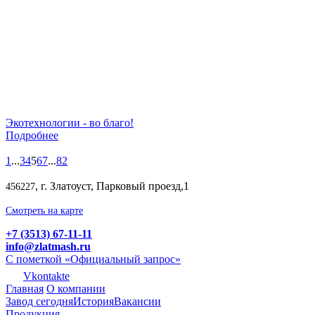
Экотехнологии - во благо!
Подробнее
1
...
3
4
5
6
7
...
82
, г. Златоуст, Парковый проезд,1
456227
Смотреть на карте
+7 (3513) 67-11-11
info@zlatmash.ru
С пометкой «Официальный запрос»
Vkontakte
Главная
О компании
Завод сегодня
История
Вакансии
Продукция