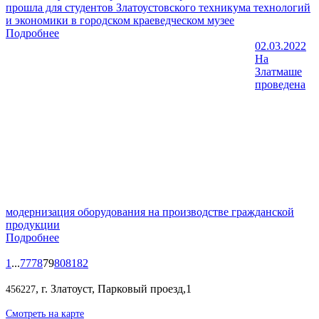
прошла для студентов Златоустовского техникума технологий
и экономики в городском краеведческом музее
Подробнее
02.03.2022
На
Златмаше
проведена
модернизация оборудования на производстве гражданской
продукции
Подробнее
1
...
77
78
79
80
81
82
, г. Златоуст, Парковый проезд,1
456227
Смотреть на карте