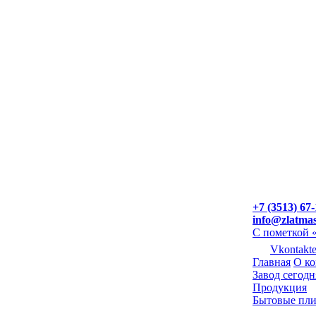
+7 (3513) 67-
info@zlatma
С пометкой 
Vkontakt
Главная
О к
Завод сегодн
Продукция
Бытовые пл