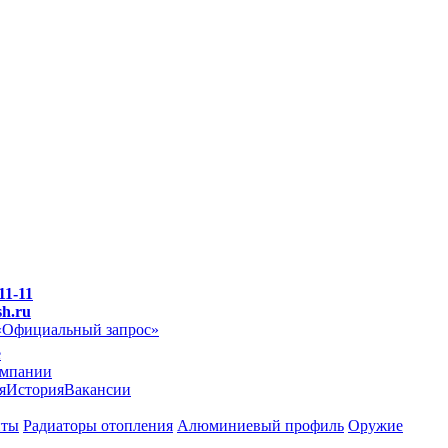
11-11
sh.ru
«Официальный запрос»
e
омпании
я
История
Вакансии
иты
Радиаторы отопления
Алюминиевый профиль
Оружие