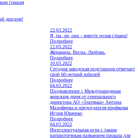
жным гонкам
ый диплом!
22.03.2022
Я, ты, он, она – вместе целая страна!
Подробнее
22.03.2022
Женщина. Весна. Любовь.
Подробнее
10.03.2022
Сегодня заводская подстанция отмечает
свой 60-летний юбилей
Подробнее
04.03.2022
Поздравление с Международным
женским днем от генерального
директора АО «Златмаш» Антона
Малофеева и председателя профкома
Игоря Ющенко
Подробнее
04.03.2022
Интеллектуальная игра с таким
патриотичным названием прошла для