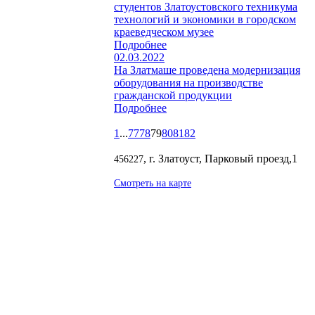
студентов Златоустовского техникума
технологий и экономики в городском
краеведческом музее
Подробнее
02.03.2022
На Златмаше проведена модернизация
оборудования на производстве
гражданской продукции
Подробнее
1
...
77
78
79
80
81
82
, г. Златоуст, Парковый проезд,1
456227
Смотреть на карте