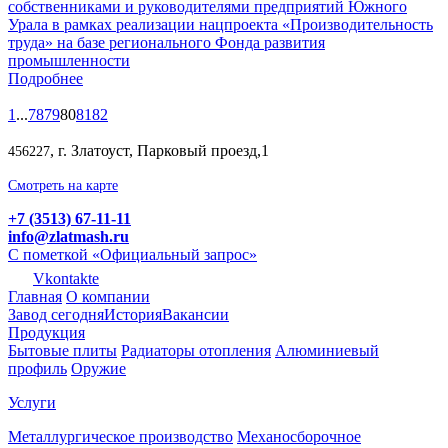
собственниками и руководителями предприятий Южного
Урала в рамках реализации нацпроекта «Производительность
труда» на базе регионального Фонда развития
промышленности
Подробнее
1
...
78
79
80
81
82
, г. Златоуст, Парковый проезд,1
456227
Смотреть на карте
+7 (3513) 67-11-11
info@zlatmash.ru
С пометкой «Официальный запрос»
Vkontakte
Главная
О компании
Завод сегодня
История
Вакансии
Продукция
Бытовые плиты
Радиаторы отопления
Алюминиевый
профиль
Оружие
Услуги
Металлургическое производство
Механосборочное