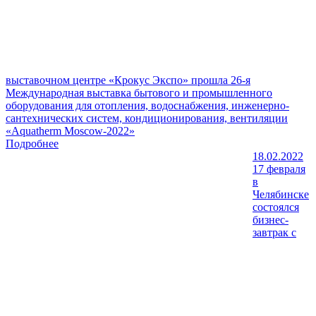
выставочном центре «Крокус Экспо» прошла 26-я
Международная выставка бытового и промышленного
оборудования для отопления, водоснабжения, инженерно-
сантехнических систем, кондиционирования, вентиляции
«Aquatherm Moscow-2022»
Подробнее
18.02.2022
17 февраля
в
Челябинске
состоялся
бизнес-
завтрак с