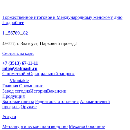
Торжественное итоговое к Международному женскому дню
Подробнее
1
...
5
6
7
8
9
...
82
, г. Златоуст, Парковый проезд,1
456227
Смотреть на карте
+7 (3513) 67-11-11
info@zlatmash.ru
С пометкой «Официальный запрос»
Vkontakte
Главная
О компании
Завод сегодня
История
Вакансии
Продукция
Бытовые плиты
Радиаторы отопления
Алюминиевый
профиль
Оружие
Услуги
Металлургическое производство
Механосборочное