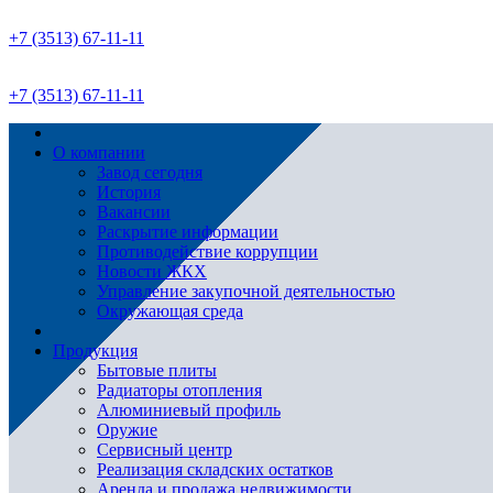
+7 (3513) 67-11-11
+7 (3513) 67-11-11
О компании
Завод сегодня
История
Вакансии
Раскрытие информации
Противодействие коррупции
Новости ЖКХ
Управление закупочной деятельностью
Окружающая среда
Продукция
Бытовые плиты
Радиаторы отопления
Алюминиевый профиль
Оружие
Сервисный центр
Реализация складских остатков
Аренда и продажа недвижимости