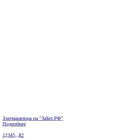
Златмашевцы на "ЗаБег.РФ"
Подробнее
1
2
3
4
5
...
82