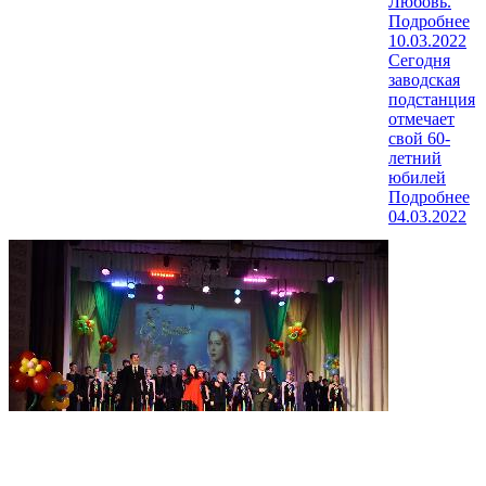
Любовь.
Подробнее
10.03.2022
Сегодня
заводская
подстанция
отмечает
свой 60-
летний
юбилей
Подробнее
04.03.2022