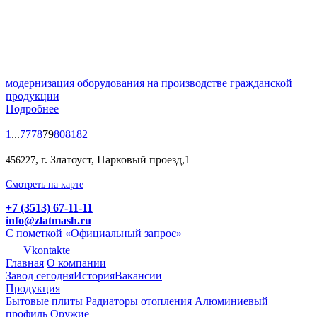
модернизация оборудования на производстве гражданской
продукции
Подробнее
1
...
77
78
79
80
81
82
, г. Златоуст, Парковый проезд,1
456227
Смотреть на карте
+7 (3513) 67-11-11
info@zlatmash.ru
С пометкой «Официальный запрос»
Vkontakte
Главная
О компании
Завод сегодня
История
Вакансии
Продукция
Бытовые плиты
Радиаторы отопления
Алюминиевый
профиль
Оружие