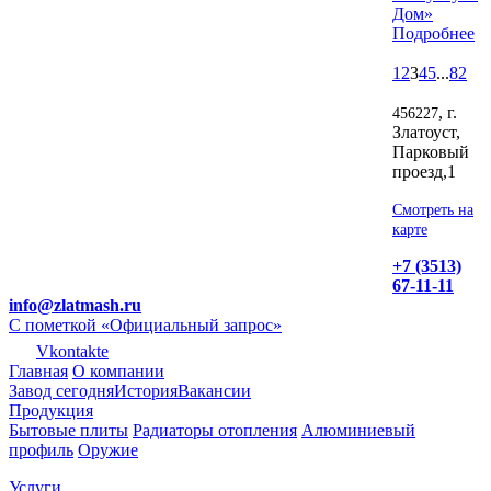
Дом»
Подробнее
1
2
3
4
5
...
82
, г.
456227
Златоуст,
Парковый
проезд,1
Смотреть на
карте
+7 (3513)
67-11-11
info@zlatmash.ru
С пометкой «Официальный запрос»
Vkontakte
Главная
О компании
Завод сегодня
История
Вакансии
Продукция
Бытовые плиты
Радиаторы отопления
Алюминиевый
профиль
Оружие
Услуги