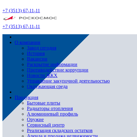
+7 (3513) 67-11-11
+7 (3513) 67-11-11
О компании
Завод сегодня
История
Вакансии
Раскрытие информации
Противодействие коррупции
Новости ЖКХ
Управление закупочной деятельностью
Окружающая среда
Продукция
Бытовые плиты
Радиаторы отопления
Алюминиевый профиль
Оружие
Сервисный центр
Реализация складских остатков
Аренда и продажа недвижимости