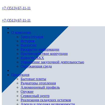
+7 (3513) 67-11-11
+7 (3513) 67-11-11
О компании
Завод сегодня
История
Вакансии
Раскрытие информации
Противодействие коррупции
Новости ЖКХ
Управление закупочной деятельностью
Окружающая среда
Продукция
Бытовые плиты
Радиаторы отопления
Алюминиевый профиль
Оружие
Сервисный центр
Реализация складских остатков
Аренда и продажа недвижимости