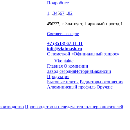
Подробнее
1
...
3
4
5
6
7
...
82
, г. Златоуст, Парковый проезд,1
456227
Смотреть на карте
+7 (3513) 67-11-11
info@zlatmash.ru
С пометкой «Официальный запрос»
Vkontakte
Главная
О компании
Завод сегодня
История
Вакансии
Продукция
Бытовые плиты
Радиаторы отопления
Алюминиевый профиль
Оружие
роизводство
Производство и передача тепло-энергоносителей