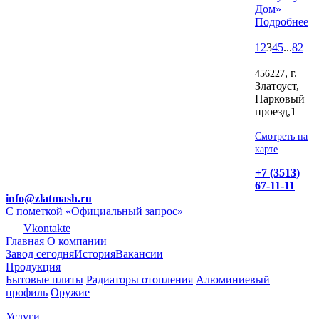
Дом»
Подробнее
1
2
3
4
5
...
82
, г.
456227
Златоуст,
Парковый
проезд,1
Смотреть на
карте
+7 (3513)
67-11-11
info@zlatmash.ru
С пометкой «Официальный запрос»
Vkontakte
Главная
О компании
Завод сегодня
История
Вакансии
Продукция
Бытовые плиты
Радиаторы отопления
Алюминиевый
профиль
Оружие
Услуги