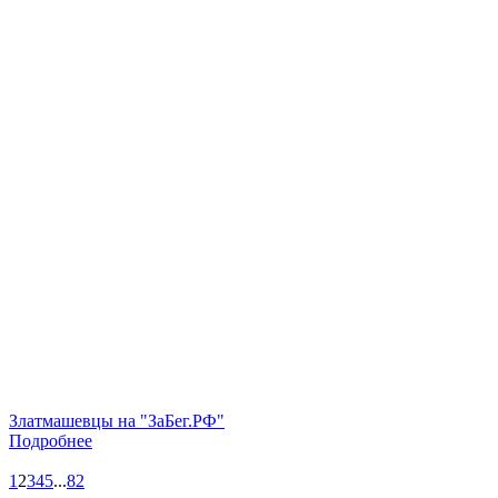
Златмашевцы на "ЗаБег.РФ"
Подробнее
1
2
3
4
5
...
82