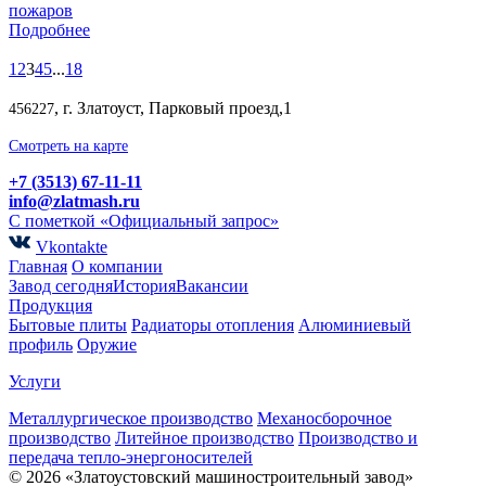
пожаров
Подробнее
1
2
3
4
5
...
18
, г. Златоуст, Парковый проезд,1
456227
Смотреть на карте
+7 (3513) 67-11-11
info@zlatmash.ru
С пометкой «Официальный запрос»
Vkontakte
Главная
О компании
Завод сегодня
История
Вакансии
Продукция
Бытовые плиты
Радиаторы отопления
Алюминиевый
профиль
Оружие
Услуги
Металлургическое производство
Механосборочное
производство
Литейное производство
Производство и
передача тепло-энергоносителей
© 2026 «Златоустовский машиностроительный завод»