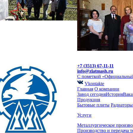
+7 (3513) 67-11-11
info@zlatmash.ru
С пометкой «Официальный
Vkontakte
Главная
О компании
Завод сегодня
История
Вака
Продукция
Бытовые плиты
Радиаторы
Услуги
Металлургическое произво
Производство и передача 