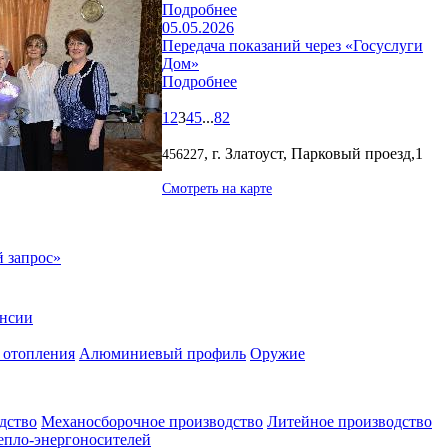
Подробнее
05.05.2026
Передача показаний через «Госуслуги
Дом»
Подробнее
1
2
3
4
5
...
82
, г. Златоуст, Парковый проезд,1
456227
Смотреть на карте
 запрос»
нсии
 отопления
Алюминиевый профиль
Оружие
дство
Механосборочное производство
Литейное производство
тепло-энергоносителей