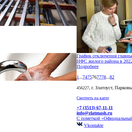
График отключения главны
НФС жилого района в 2022
Подробнее
1
...
74
75
76
77
78
...
82
, г. Златоуст, Парков
456227
Смотреть на карте
+7 (3513) 67-11-11
info@zlatmash.ru
С пометкой «Официальный
Vkontakte