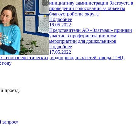
инициативу администрации Златоуста в
проведении голосования за объекты
благоустройства округа
Подробнее
18.05.2022
Представители АО «Златмаш» приняли
участие в профориентационном
мероприятии для дошкольников
Подробнее
17.05.2022
х теплоэнергетических, водопроводных сетей завода, ТЭЦ,
 году
ый проезд,1
 запрос»