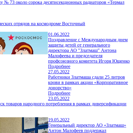
ду № 73 около сорока десятисекционных радиаторов «Термал
ческих отрядов на космодроме Восточный
01.06.2022
Поздравление с Международным днем
защиты детей от генерального
директора АО "Златмаш" Антона
Малофеева и председателя
профсоюзного комитета Игоря Ющенко
Подробнее
27.05.2022
Работники Златмаша сдали 25 литров
крови в рамках акции «Корпоративное
донорство»
Подробнее
23.05.2022
ск товаров народного потребления в рамках диверсификации
19.05.2022
Генеральный директор АО «Златмаш»
Антон Малофеев поддержал