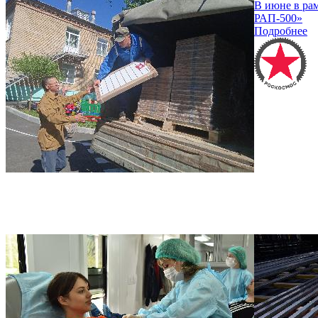
В июне в ра
РАП-500»
Подробнее