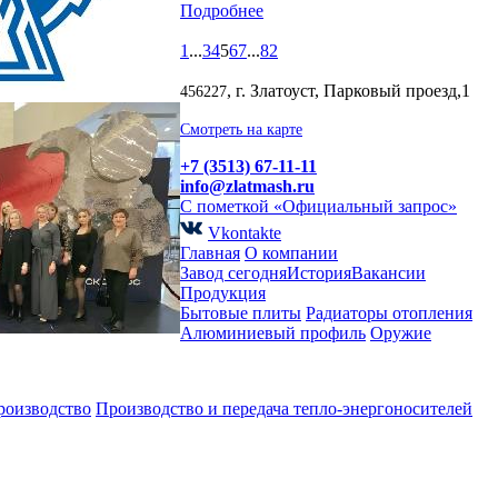
Подробнее
1
...
3
4
5
6
7
...
82
, г. Златоуст, Парковый проезд,1
456227
Смотреть на карте
+7 (3513) 67-11-11
info@zlatmash.ru
С пометкой «Официальный запрос»
Vkontakte
Главная
О компании
Завод сегодня
История
Вакансии
Продукция
Бытовые плиты
Радиаторы отопления
Алюминиевый профиль
Оружие
роизводство
Производство и передача тепло-энергоносителей