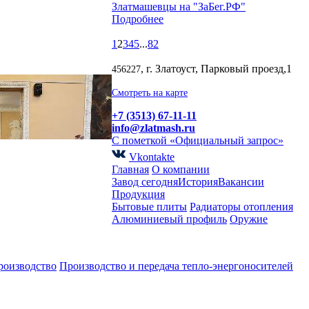
Златмашевцы на "ЗаБег.РФ"
Подробнее
1
2
3
4
5
...
82
, г. Златоуст, Парковый проезд,1
456227
Смотреть на карте
+7 (3513) 67-11-11
info@zlatmash.ru
С пометкой «Официальный запрос»
Vkontakte
Главная
О компании
Завод сегодня
История
Вакансии
Продукция
Бытовые плиты
Радиаторы отопления
Алюминиевый профиль
Оружие
роизводство
Производство и передача тепло-энергоносителей