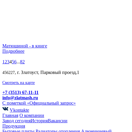
Матюшиной - в книге
Подробнее
1
2
3
4
5
6
...
82
, г. Златоуст, Парковый проезд,1
456227
Смотреть на карте
+7 (3513) 67-11-11
info@zlatmash.ru
С пометкой «Официальный запрос»
Vkontakte
Главная
О компании
Завод сегодня
История
Вакансии
Продукция
Бытовые плиты
Радиаторы отопления
Алюминиевый