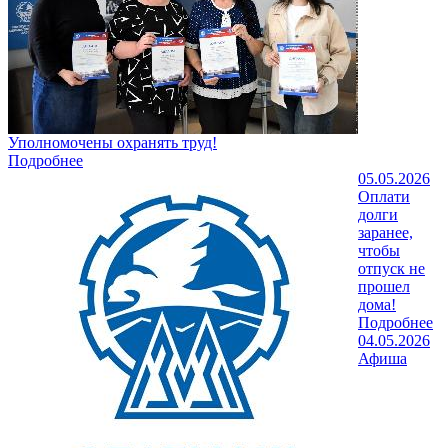
Уполномочены охранять труд!
Подробнее
05.05.2026
Оплати
долги
заранее,
чтобы
отпуск не
прошел
дома!
Подробнее
04.05.2026
Афиша