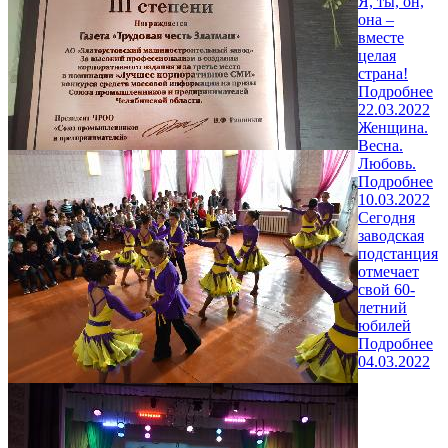
Я, ты, он,
она –
вместе
целая
страна!
Подробнее
22.03.2022
Женщина.
Весна.
Любовь.
Подробнее
10.03.2022
Сегодня
заводская
подстанция
отмечает
свой 60-
летний
юбилей
Подробнее
04.03.2022