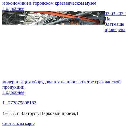
и экономики в городском краеведческом музее
Подробнее
02.03.2022
На
Златмаше
проведена
модернизация оборудования на производстве гражданской
продукции
Подробнее
1
...
77
78
79
80
81
82
, г. Златоуст, Парковый проезд,1
456227
Смотреть на карте