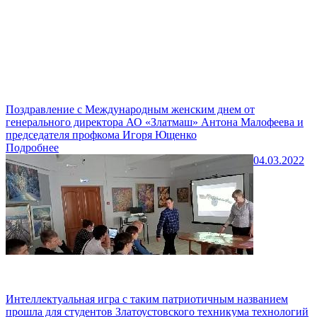
Поздравление с Международным женским днем от
генерального директора АО «Златмаш» Антона Малофеева и
председателя профкома Игоря Ющенко
Подробнее
04.03.2022
Интеллектуальная игра с таким патриотичным названием
прошла для студентов Златоустовского техникума технологий