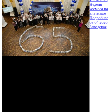
Неделя
космоса на
Златмаше
Подробнее
08.04.2026
Заводская