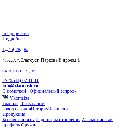
предприятии
Подробнее
1
...
4
5
6
7
8
...
82
, г. Златоуст, Парковый проезд,1
456227
Смотреть на карте
+7 (3513) 67-11-11
info@zlatmash.ru
С пометкой «Официальный запрос»
Vkontakte
Главная
О компании
Завод сегодня
История
Вакансии
Продукция
Бытовые плиты
Радиаторы отопления
Алюминиевый
профиль
Оружие