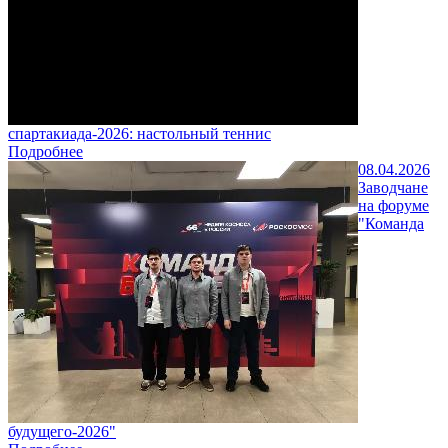
спартакиада-2026: настольный теннис
Подробнее
08.04.2026
Заводчане
на форуме
"Команда
будущего-2026"