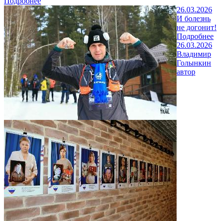
Подробнее
26.03.2026
И болезнь
не догонит!
Подробнее
26.03.2026
Владимир
Голынкин
автор