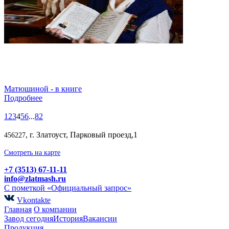
Матюшиной - в книге
Подробнее
1
2
3
4
5
6
...
82
, г. Златоуст, Парковый проезд,1
456227
Смотреть на карте
+7 (3513) 67-11-11
info@zlatmash.ru
С пометкой «Официальный запрос»
Vkontakte
Главная
О компании
Завод сегодня
История
Вакансии
Продукция