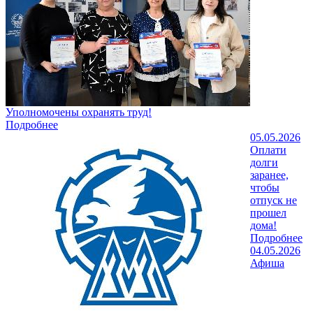
Уполномочены охранять труд!
Подробнее
05.05.2026
Оплати
долги
заранее,
чтобы
отпуск не
прошел
дома!
Подробнее
04.05.2026
Афиша