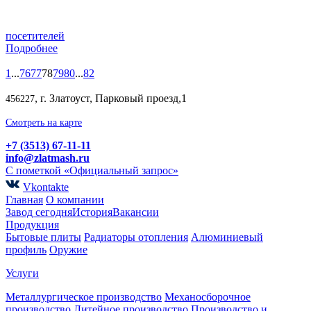
посетителей
Подробнее
1
...
76
77
78
79
80
...
82
, г. Златоуст, Парковый проезд,1
456227
Смотреть на карте
+7 (3513) 67-11-11
info@zlatmash.ru
С пометкой «Официальный запрос»
Vkontakte
Главная
О компании
Завод сегодня
История
Вакансии
Продукция
Бытовые плиты
Радиаторы отопления
Алюминиевый
профиль
Оружие
Услуги
Металлургическое производство
Механосборочное
производство
Литейное производство
Производство и