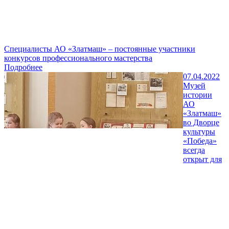
Специалисты АО «Златмаш» – постоянные участники
конкурсов профессионального мастерства
Подробнее
07.04.2022
Музей
истории
АО
«Златмаш»
во Дворце
культуры
«Победа»
всегда
открыт для